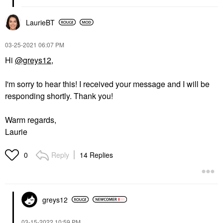
LaurieBT
‎03-25-2021
06:07 PM
Hi
@greys12
,
I'm sorry to hear this! I received your message and I will be
responding shortly. Thank you!
Warm regards,
Laurie
Reply
14 Replies
0
greys12
‎03-15-2022
10:59 PM