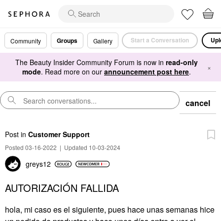
Start a Conversation
Upl
Groups
Community
Gallery
The Beauty Insider Community Forum is now in
read-only
×
mode
. Read more on our
announcement post here
.
cancel
Post
in
Customer Support
Posted 03-16-2022
|
Updated 10-03-2024
greys12
AUTORIZACIÓN FALLIDA
hola, mi caso es el siguiente, pues hace unas semanas hice