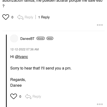
autorizacion fallida, me pueden aclarar porque me sale eso
?
Reply
1 Reply
0
DaneeBT
‎12-12-2022
07:36 AM
Hi
@ivanc
Sorry to hear that! I'll send you a pm.
Regards,
Danee
Reply
0