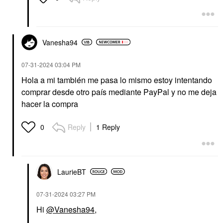
Vanesha94
‎07-31-2024
03:04 PM
Hola a mi también me pasa lo mismo estoy intentando
comprar desde otro país mediante PayPal y no me deja
hacer la compra
Reply
1 Reply
0
LaurieBT
‎07-31-2024
03:27 PM
Hi
@Vanesha94
,