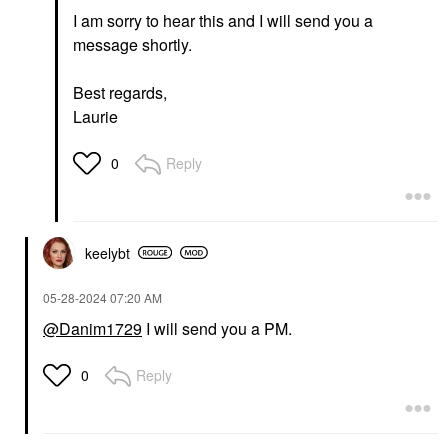
I am sorry to hear this and I will send you a
message shortly.
Best regards,
Laurie
Reply
0
keelybt
‎05-28-2024
07:20 AM
@Danim1729
I will send you a PM.
Reply
0