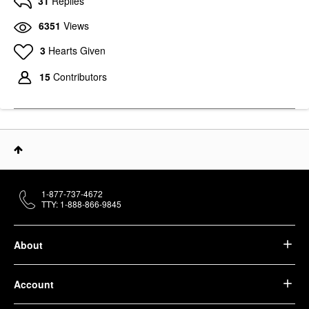
31
Replies
6351
Views
3
Hearts Given
15
Contributors
1-877-737-4672
TTY: 1-888-866-9845
About
Account